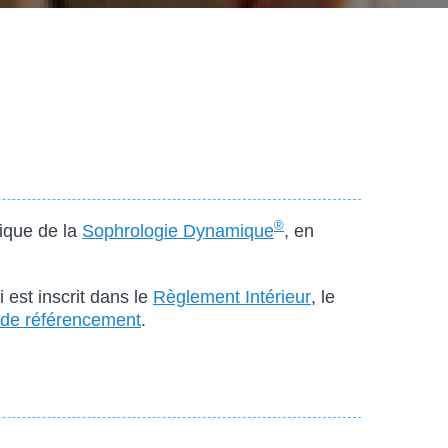
®
tique de la
Sophrologie Dynamique
, en
est inscrit dans le
Règlement Intérieur
, le
 de référencement
.