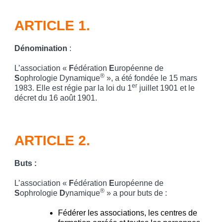
ARTICLE 1.
Dénomination
:
L’association «
F
édération
E
uropéenne de
®
S
ophrologie Dynamique
», a été fondée le 15 mars
er
1983. Elle est régie par la loi du 1
juillet 1901 et le
décret du 16 août 1901.
ARTICLE 2.
Buts :
L’association «
F
édération
E
uropéenne de
®
S
ophrologie
D
ynamique
» a pour buts de :
Fédérer les associations, les centres de